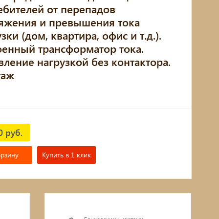
ебителей от перепадов
яжения и превышения тока
зки (дом, квартира, офис и т.д.).
оенный трансформатор тока.
вление нагрузкой без контактора.
таж
0 руб.
орзину
Купить в 1 клик