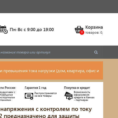
Корзина
Пн-Вс c 9:00 до 19:00
товаров:
0
,
 превышения тока нагрузки (дом, квартира, офис и
 по России
Гарантия 1 год
Покупка в кредит
рудничаем с
Возможность
Распространяется
упнейшими
оформления
на все товары
анспортными
кредита в банках
мпаниями
- партнерах
 напряжения с контролем по току
2 предназначено для защиты