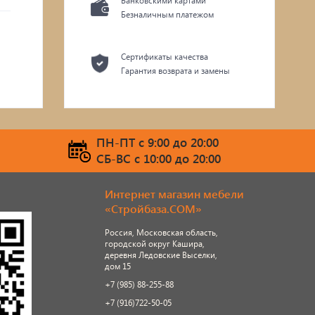
Банковскими картами
Безналичным платежом
Сертификаты качества
Гарантия возврата и замены
ПН-ПТ c 9:00 до 20:00
СБ-ВС c 10:00 до 20:00
Интернет магазин мебели
«Стройбаза.COM»
Россия, Московская область,
городской округ Кашира,
деревня Ледовские Выселки,
дом 15
+7 (985) 88-255-88
+7 (916)722-50-05