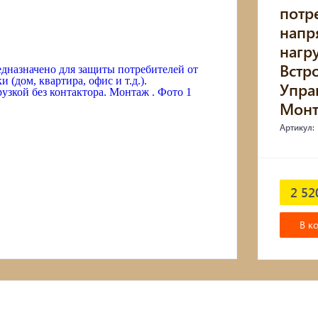
потр
напр
нагру
Встр
Упра
Мон
Артикул:
2 52
В к