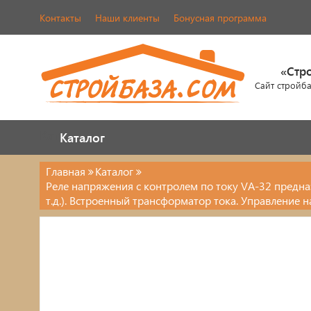
Контакты
Наши клиенты
Бонусная программа
«Стр
Сайт стройб
Каталог
Каталог
Главная
Каталог
Реле напряжения с контролем по току VA-32 предна
Электрика
т.д.). Встроенный трансформатор тока. Управление 