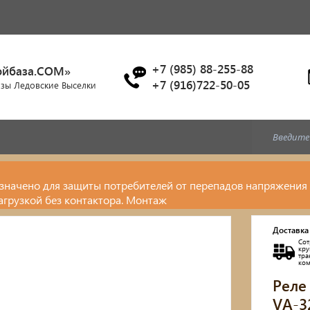
+7 (985) 88-255-88
ойбаза.COM»
+7 (916)722-50-05
азы Ледовские Выселки
значено для защиты потребителей от перепадов напряжения и
нагрузкой без контактора. Монтаж
Доставка
Сот
кр
тр
ко
Реле
VA-3