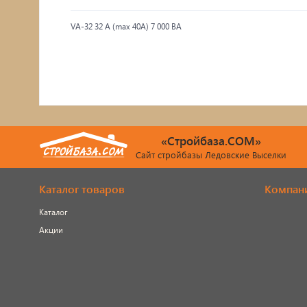
VА-32 32 А (max 40A) 7 000 ВА
«Стройбаза.COM»
Сайт стройбазы Ледовские Выселки
Каталог товаров
Компан
Каталог
Акции