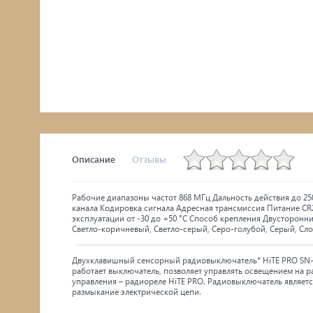
Описание
Отзывы
Рабочие диапазоны частот 868 МГц Дальность действия до 2
канала Кодировка сигнала Адресная трансмиссия Питание CR2
эксплуатации от -30 до +50 °С Способ крепления Двусторонн
Светло-коричневый, Светло-серый, Серо-голубой, Серый, Сл
Двухклавишный сенсорный радиовыключатель* HiTE PRO SN-R2.
работает выключатель, позволяет управлять освещением на р
управления – радиореле HiTE PRO. Радиовыключатель являетс
размыкание электрической цепи.