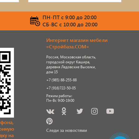
ПН-ПТ c 9:00 до 20:00
СБ-ВС c 10:00 до 20:00
Интернет магазин мебели
«Стройбаза.COM»
Россия, Московская область,
городской округ Кашира,
деревня Ледовские Выселки,
дом 15
+7 (985) 88-255-88
+7 (916)722-50-05
Режим работы:
Пн-Вс 9:00-19:00
тфона,
ронную
Следи за новостями
дку на