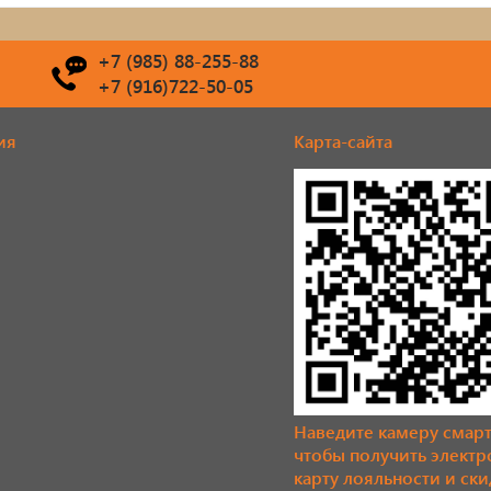
+7 (985) 88-255-88
+7 (916)722-50-05
ия
Карта-сайта
Наведите камеру смар
чтобы получить элект
карту лояльности и ски