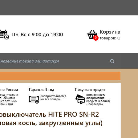
Корзина
Пн-Вс c 9:00 до 19:00
товаров:
0
,
 по России
Гарантия 1 год
Покупка в кредит
рудничаем с
Возможность
Распространяется
упнейшими
оформления
на все товары
анспортными
кредита в банках
мпаниями
- партнерах
овыключатель HiTE PRO SN-R2
новая кость, закругленные углы)