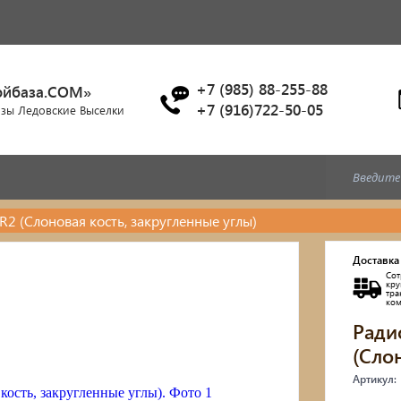
+7 (985) 88-255-88
ойбаза.COM»
+7 (916)722-50-05
азы Ледовские Выселки
2 (Слоновая кость, закругленные углы)
Доставка
Сот
кр
тр
ко
Ради
(Сло
Артикул: