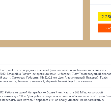
2 28
В к
50 метров Способ передачи сигнала Однонаправленный Количество каналов 2
032, Батарейка Расчетное время до замены батареи 7 лет Температурный диапа
ий скотч, Саморезы Габариты 81x81x11 мм Цвет Алюминиевый, Бежевый, Графит,
оновая кость, Темно-коричневый, Черный, Белый Звук При нажатии
 Работа от одной батарейки — более 7 лет. Частота 868 МГц, на которой
асстоянии до 250 м. *Для работы радиовыключателя обязательно необходим бло
я передатчиком, который передает сигнал блоку управления на замыкание/