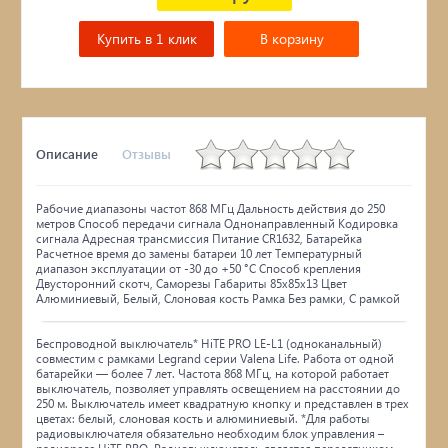
Купить в 1 клик
В корзину
Описание
Отзывы
Рабочие диапазоны частот 868 МГц Дальность действия до 250
метров Способ передачи сигнала Однонаправленный Кодировка
сигнала Адресная трансмиссия Питание CR1632, Батарейка
Расчетное время до замены батареи 10 лет Температурный
диапазон эксплуатации от -30 до +50 °С Способ крепления
Двусторонний скотч, Саморезы Габариты 85х85х13 Цвет
Алюминиевый, Белый, Слоновая кость Рамка Без рамки, С рамкой
Беспроводной выключатель* HiTE PRO LE-L1 (одноканальный)
совместим с рамками Legrand серии Valena Life. Работа от одной
батарейки — более 7 лет. Частота 868 МГц, на которой работает
выключатель, позволяет управлять освещением на расстоянии до
250 м. Выключатель имеет квадратную кнопку и представлен в трех
цветах: белый, слоновая кость и алюминиевый. *Для работы
радиовыключателя обязательно необходим блок управления –