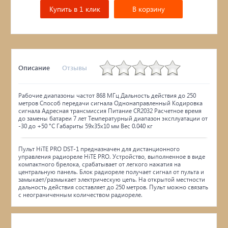
Купить в 1 клик
В корзину
Описание
Отзывы
Рабочие диапазоны частот 868 МГц Дальность действия до 250
метров Способ передачи сигнала Однонаправленный Кодировка
сигнала Адресная трансмиссия Питание CR2032 Расчетное время
до замены батареи 7 лет Температурный диапазон эксплуатации от
-30 до +50 °С Габариты 59x35x10 мм Вес 0.040 кг
Пульт HiTE PRO DST-1 предназначен для дистанционного
управления радиореле HiTE PRO. Устройство, выполненное в виде
компактного брелока, срабатывает от легкого нажатия на
центральную панель. Блок радиореле получает сигнал от пульта и
замыкает/размыкает электрическую цепь. На открытой местности
дальность действия составляет до 250 метров. Пульт можно связать
с неограниченным количеством радиореле.