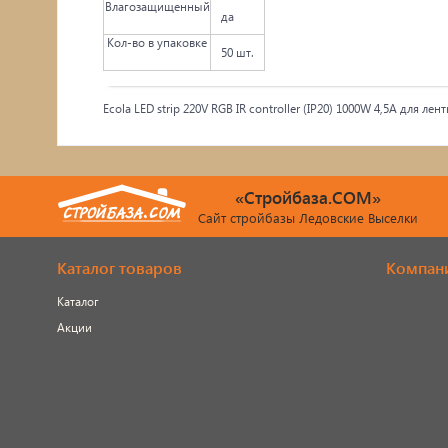
Влагозащищенный
да
Кол-во в упаковке
50 шт.
Ecola LED strip 220V RGB IR controller (IP20) 1000W 4,5A для л
«Стройбаза.COM»
Сайт стройбазы Ледовские Выселки
Каталог товаров
Компан
Каталог
Акции