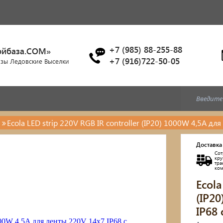
+7 (985) 88-255-88
ойбаза.COM»
+7 (916)722-50-05
азы Ледовские Выселки
Ecola LED strip 220V RGB IR controller (IP20) 1000W 4,5A 
Доставка
Сот
кр
тр
ко
Ecola
(IP2
IP68