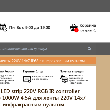
Корзина
Пн-Вс c 9:00 до 19:00
товаров:
0
,
для ленты 220V 14x7 IP68 с инфракрасным пультом
 по России
Гарантия 1 год
Покупка в кредит
рудничаем с
Возможность
Распространяется
упнейшими
оформления
на все товары
анспортными
кредита в банках
мпаниями
- партнерах
 LED strip 220V RGB IR controller
0) 1000W 4,5A для ленты 220V 14x7
 с инфракрасным пультом