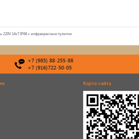
енты 220V 14x7 IP68 с инфракрасным пультом
+7 (985) 88-255-88
+7 (916)722-50-05
ия
Карта-сайта