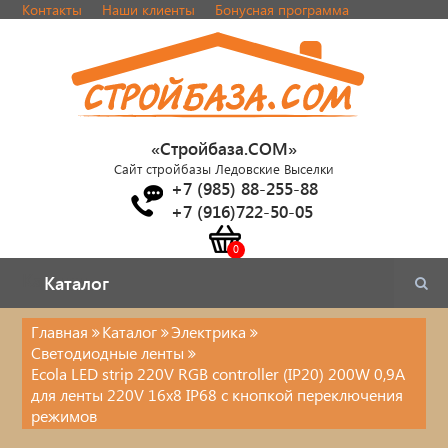
Контакты
Наши клиенты
Бонусная программа
«Стройбаза.COM»
Сайт стройбазы Ледовские Выселки
+7 (985) 88-255-88
+7 (916)722-50-05
Каталог
Каталог
Главная
Каталог
Электрика
Светодиодные ленты
Электрика
Ecola LED strip 220V RGB controller (IP20) 200W 0,9A
для ленты 220V 16x8 IP68 с кнопкой переключения
режимов