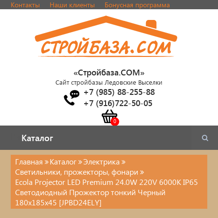
Контакты
Наши клиенты
Бонусная программа
«Стройбаза.COM»
Сайт стройбазы Ледовские Выселки
+7 (985) 88-255-88
+7 (916)722-50-05
Каталог
Каталог
Главная
Каталог
Электрика
Светильники, прожекторы, фонари
Электрика
Ecola Projector LED Premium 24.0W 220V 6000K IP65
Светодиодный Прожектор тонкий Черный
180x185x45 [JPBD24ELY]