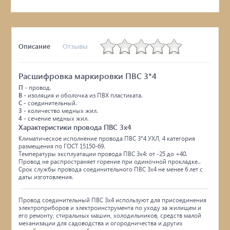
Описание
Отзывы
Расшифровка маркировки ПВС 3*4
П
- провод.
В
- изоляция и оболочка из ПВХ пластиката.
С
- соединительный.
3
- количество медных жил.
4
- сечение медных жил.
Характеристики провода ПВС 3х4
Климатическое исполнение провода ПВС 3*4 УХЛ, 4 категория
размещения по ГОСТ 15150-69.
Температуры эксплуатации провода ПВС 3х4: от -25 до +40.
Провод не распространяет горение при одиночной прокладке..
Срок службы провода соединительного ПВС 3х4 не менее 6 лет с
даты изготовления.
Провод соединительный ПВС 3х4 используют для присоединения
электроприборов и электроинструмента по уходу за жилищем и
его ремонту, стиральных машин, холодильников, средств малой
механизации для садоводства и огородничества и других