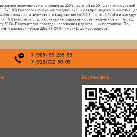
инальное переменное напряжение до 250 В частотой до 50 Гц винил хлоридной
П (ПУГНП) бытового назначения предназначены для прокладки в ремонтных це
абого тока к сети переменного напряжения до 250 В частотой 10 кГц и для друг
(ПУГНП) используется для монтажа неподвижных осветительных сетей. Провод
ту 50 Гц. Подходит для прокладки освещения в деревянных постройках. При
рный диапазон кабеля ШВВП (ПУНГП) – от -15 до +50 градусов.
+7 (985) 88-255-88
+7 (916)722-50-05
ия
Карта-сайта