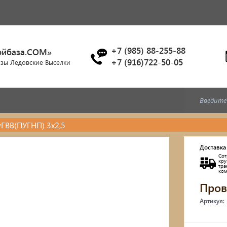
+7 (985) 88-255-88
ойбаза.COM»
+7 (916)722-50-05
азы Ледовские Выселки
ГВВ(ПУГНП) 3х2,5
Доставка
Сот
кр
тр
ко
Пров
Артикул: