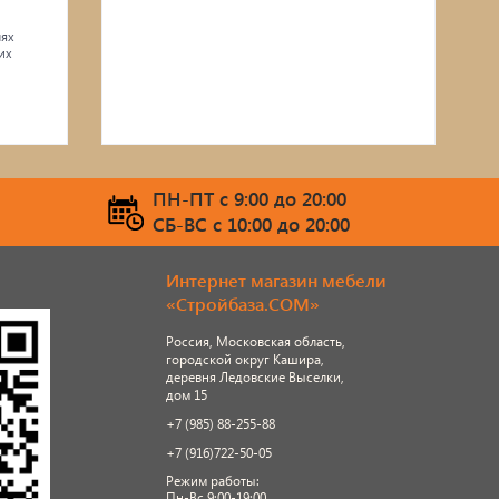
лях
их
ПН-ПТ c 9:00 до 20:00
СБ-ВС c 10:00 до 20:00
Интернет магазин мебели
«Стройбаза.COM»
Россия, Московская область,
городской округ Кашира,
деревня Ледовские Выселки,
дом 15
+7 (985) 88-255-88
+7 (916)722-50-05
Режим работы:
Пн-Вс 9:00-19:00