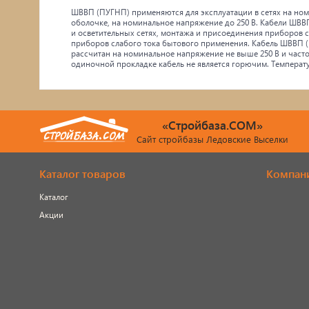
ШВВП (ПУГНП) применяются для эксплуатации в сетях на ном
оболочке, на номинальное напряжение до 250 В. Кабели ШВВ
и осветительных сетях, монтажа и присоединения приборов сл
приборов слабого тока бытового применения. Кабель ШВВП 
рассчитан на номинальное напряжение не выше 250 В и часто
одиночной прокладке кабель не является горючим. Температу
«Стройбаза.COM»
Сайт стройбазы Ледовские Выселки
Каталог товаров
Компан
Каталог
Акции