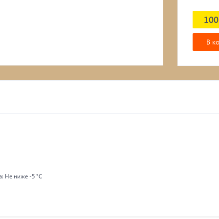
100
В к
: Не ниже -5 °С