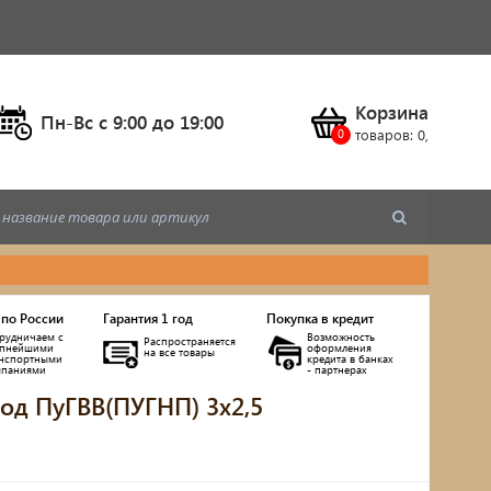
Корзина
Пн-Вс c 9:00 до 19:00
товаров:
0
,
 по России
Гарантия 1 год
Покупка в кредит
рудничаем с
Возможность
Распространяется
упнейшими
оформления
на все товары
анспортными
кредита в банках
мпаниями
- партнерах
од ПуГВВ(ПУГНП) 3х2,5