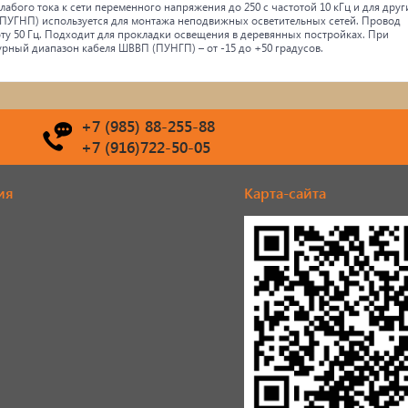
абого тока к сети переменного напряжения до 250 с частотой 10 кГц и для друг
(ПУГНП) используется для монтажа неподвижных осветительных сетей. Провод
ту 50 Гц. Подходит для прокладки освещения в деревянных постройках. При
рный диапазон кабеля ШВВП (ПУНГП) – от -15 до +50 градусов.
+7 (985) 88-255-88
+7 (916)722-50-05
ия
Карта-сайта