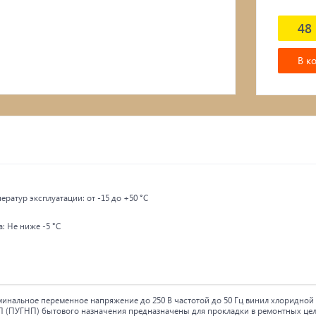
48 
В к
ратур эксплуатации: от -15 до +50 °С
: Не ниже -5 °С
инальное переменное напряжение до 250 В частотой до 50 Гц винил хлоридной
П (ПУГНП) бытового назначения предназначены для прокладки в ремонтных це