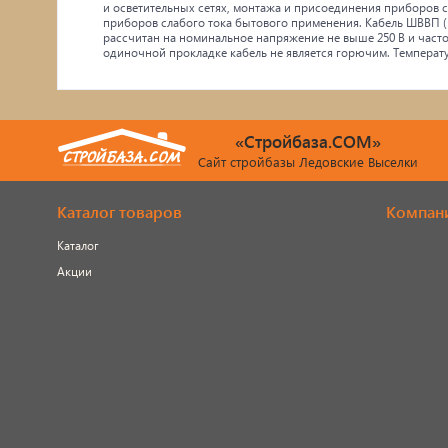
и осветительных сетях, монтажа и присоединения приборов сл
приборов слабого тока бытового применения. Кабель ШВВП 
рассчитан на номинальное напряжение не выше 250 В и часто
одиночной прокладке кабель не является горючим. Температу
«Стройбаза.COM»
Сайт стройбазы Ледовские Выселки
Каталог товаров
Компан
Каталог
Акции