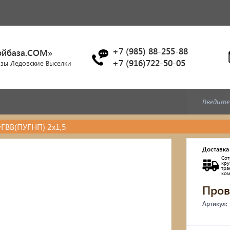
+7 (985) 88-255-88
ойбаза.COM»
+7 (916)722-50-05
азы Ледовские Выселки
ГВВ(ПУГНП) 2х1,5
Доставка
Сот
кр
тр
ко
Пров
Артикул: