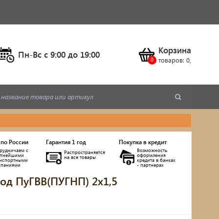
Корзина
Пн-Вс c 9:00 до 19:00
товаров:
0
,
 по России
Гарантия 1 год
Покупка в кредит
рудничаем с
Возможность
Распространяется
упнейшими
оформления
на все товары
анспортными
кредита в банках
мпаниями
- партнерах
од ПуГВВ(ПУГНП) 2х1,5