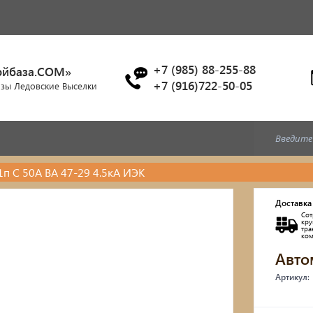
+7 (985) 88-255-88
ойбаза.COM»
+7 (916)722-50-05
азы Ледовские Выселки
1п C 50А ВА 47-29 4.5кА ИЭК
Доставка
Сот
кр
тр
ко
Авто
Артикул: