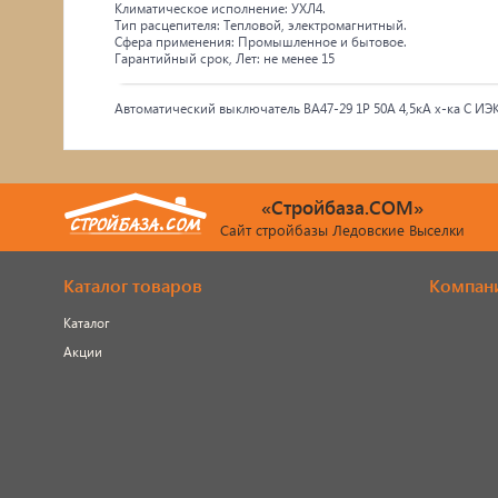
Климатическое исполнение: УХЛ4.
Тип расцепителя: Тепловой, электромагнитный.
Сфера применения: Промышленное и бытовое.
Гарантийный срок, Лет: не менее 15
Автоматический выключатель ВА47-29 1Р 50А 4,5кА х-ка С ИЭ
«Стройбаза.COM»
Сайт стройбазы Ледовские Выселки
Каталог товаров
Компан
Каталог
Акции