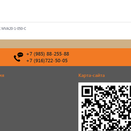
К MVA20-1-050-C
+7 (985) 88-255-88
+7 (916)722-50-05
ия
Карта-сайта