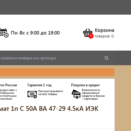
Корзина
Пн-Вс c 9:00 до 19:00
товаров:
0
,
 по России
Гарантия 1 год
Покупка в кредит
рудничаем с
Возможность
Распространяется
упнейшими
оформления
на все товары
анспортными
кредита в банках
мпаниями
- партнерах
мат 1п C 50А ВА 47-29 4.5кА ИЭК